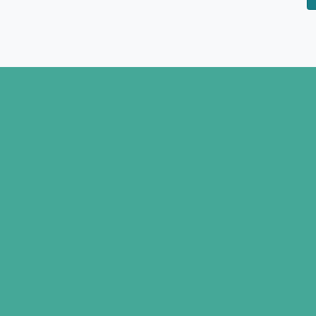
(*)
(*)