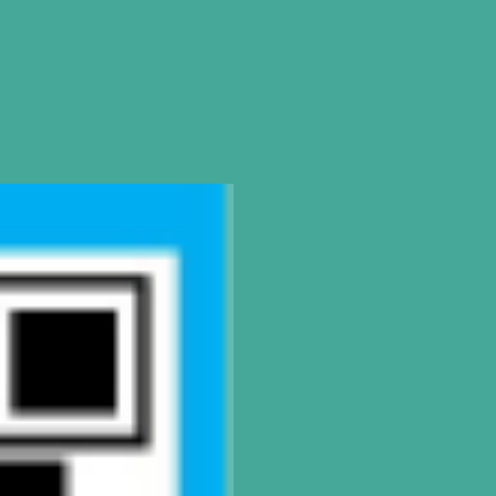
Buenos Aires
| Av. Córdoba 1751 (C
Tel: (0054-11) 4811 6530
|
info@gatodum
Pilar
| Las Palmas del Pilar Shoppi
L1137 Panam. Ramal Pilar Km 50
Tel: 0230 4667114
|
pilar@gatoduma
CONTACTO
Mail
info@gatodumas.com
Teléfono
(0054-11) 4811 6530
WhatsApp
+54 9 341 270-0354