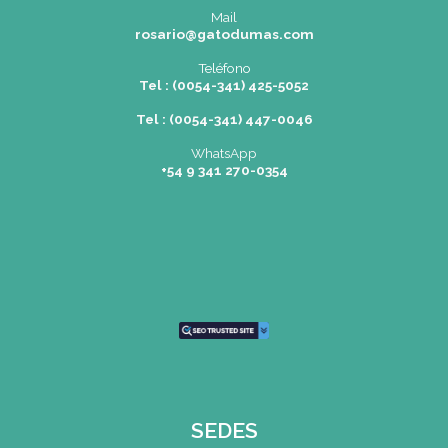
Rosario
|
Bvrd. Oroño 355 (Rosa
Tel: (0054-341) 425 5052
rosario@gatodumas.co
Buenos Aires
| Av. Córdoba 1751 
Tel: (0054-11) 4811 6530
info@gatodumas.com
Pilar
| Las Palmas del Pilar Sho
L1137 Panam. Ramal Pilar Km 
Tel: 0230 4667114
pilar@gatodumas.com
CONTACTO
Mail
rosario@gatodumas.co
Teléfono
Tel : (0054-341) 425-5052