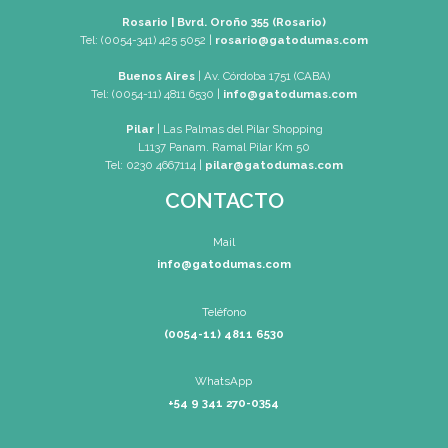
Tel : (0054-341) 447-0046
WhatsApp
+54 9 341 270-0354
SEDES
Rosario | Bvrd. Oroño 355 (Rosar
Tel: (0054-341) 425 5052
|
rosario@gatod