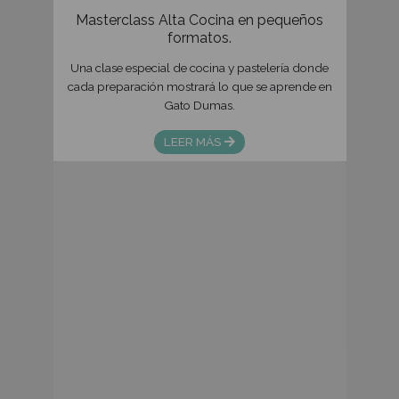
Nuestro objetivo es lograr que los particip
fortalezcan sus relaciones interpersonales a
de una actividad vivencial como es la cocin
capacidad de trabajar en equipo, desarroll
un ambiente de distensión y armonía. Qu
entretengan al máximo con el aprendizaje 
luego elaboren las recetas.
Hola, Ud. esta navegando en el sitio de la sede de , le sug
cambiar al sitio de Buenos Aires
Evento con Mercado Libre
Continuar en
Cambiar a Buenos Ai