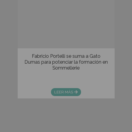
Masterclass Alta Cocina en pequeños
formatos.
Una clase especial de cocina y pastelería donde
cada preparación mostrará lo que se aprende en
Gato Dumas.
LEER MÁS