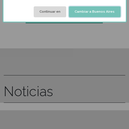
Eventos
Corporativos
Nuestro objetivo es lograr que los participan
fortalezcan sus relaciones interpersonales a t
de una actividad vivencial como es la cocin
y su capacidad de trabajar en equipo, desarro
en un ambiente de distensión y armonía. Que
entretengan al máximo con el aprendizaje y 